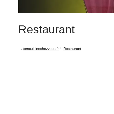
Restaurant
tomcuisinechezvous.fr
Restaurant